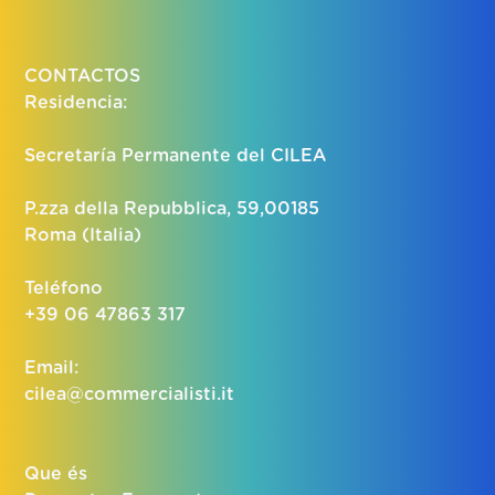
CONTACTOS
Residencia:
Secretaría Permanente del CILEA
P.zza della Repubblica, 59,00185
Roma (Italia)
Teléfono
+39 06 47863 317
Email:
cilea@commercialisti.it
Que és